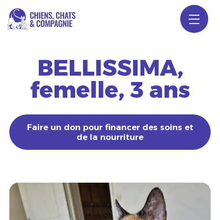
Aller
au
contenu
BELLISSIMA,
L'association
femelle, 3 ans
Nos chats à l'adoption
Faire un don pour financer des soins et
de la nourriture
Conditions d’adoption & tarifs
Faire un don