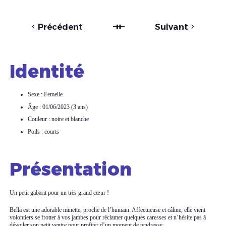
Précédent
Suivant
Identité
Sexe : Femelle
Âge : 01/06/2023 (3 ans)
Couleur : noire et blanche
Poils : courts
Présentation
Un petit gabarit pour un très grand cœur !
Bella est une adorable minette, proche de l’humain. Affectueuse et câline, elle vient
volontiers se frotter à vos jambes pour réclamer quelques caresses et n’hésite pas à
dévoiler son petit ventre pour profiter d’un moment de tendresse.